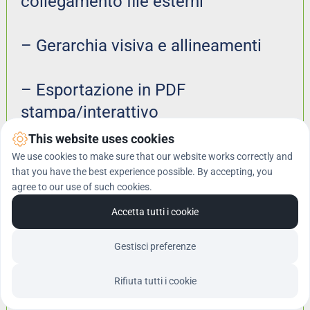
collegamento file esterni
– Gerarchia visiva e allineamenti
– Esportazione in PDF 
stampa/interattivo
This website uses cookies
We use cookies to make sure that our website works correctly and
Obiettivo
that you have the best experience possible. By accepting, you
Creare un sistema di archiviazione 
agree to our use of such cookies.
funzionale per lavorare in team o 
Accetta tutti i cookie
con clienti con il te stesso di 
Gestisci preferenze
domani!
Rifiuta tutti i cookie
Contenuti