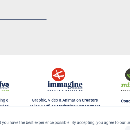
ng e 
Graphic, Video & Animation 
Creators
Coac
ndita
Online & Offline 
Marketing
 Management 
Integration
Digital & Social Media Marketing 
Specialists
 you have the best experience possible. By accepting, you agree to our u